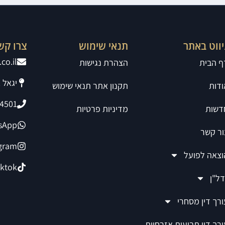
יווט באתר
תנאי שימוש
צרו קש
co.il
ף הבית
הצהרת נגישות
יגאל אלון 94
ודות
תקנון אתר תנאי שימוש
4501
דשות
מדיניות פרטיות
sApp
ור קשר
agram
וצאה לפועל
iktok
דל"ן
ורך דין מסחרי
ורך דין תביעות אזרחיות