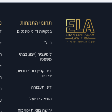
תחומי התמחות
נ
בנקאות ודיני פיננסים
ד
נדל"ן
א
ליטיגציה (ייצוג בבתי
ח
משפט)
צ
דיני קניין רוחני וזכויות
יוצרים
ה
דיני תעבורה
נ
הוצאה לפועל
ע
ירושה צוואות יפוי כוח
ע