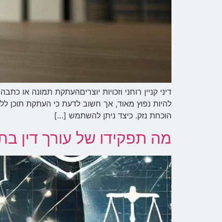
דיני קניין רוחני וזכויות יוצריםהעתקת תמונה או כת
הוכחת נזק. כיצד ניתן להשתמש […]
מה תפקידו של עורך דין בת