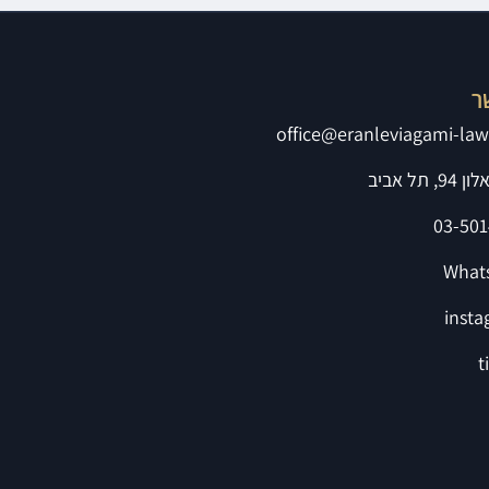
ר
office@eranleviagami-law.
, תל אביב
03-501
What
inst
t