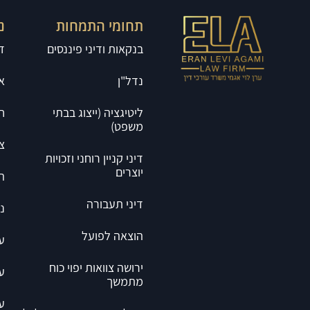
תחומי התמחות
נ
בנקאות ודיני פיננסים
ד
נדל"ן
א
ליטיגציה (ייצוג בבתי
ח
משפט)
צ
דיני קניין רוחני וזכויות
יוצרים
ה
דיני תעבורה
נ
הוצאה לפועל
ע
ירושה צוואות יפוי כוח
ע
מתמשך
עו