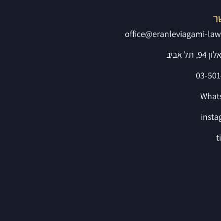
ר
office@eranleviagami-law.
, תל אביב
03-501
What
inst
t