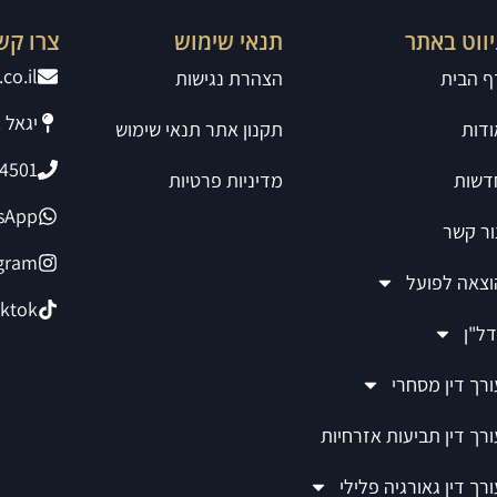
יווט באתר
תנאי שימוש
צרו קש
co.il
ף הבית
הצהרת נגישות
יגאל אלון 94
ודות
תקנון אתר תנאי שימוש
4501
דשות
מדיניות פרטיות
sApp
ור קשר
agram
וצאה לפועל
iktok
דל"ן
ורך דין מסחרי
ורך דין תביעות אזרחיות
רך דין גאורגיה פלילי